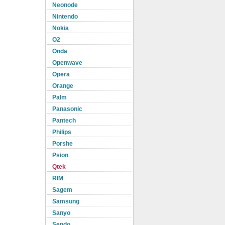
Neonode
Nintendo
Nokia
O2
Onda
Openwave
Opera
Orange
Palm
Panasonic
Pantech
Philips
Porshe
Psion
Qtek
RIM
Sagem
Samsung
Sanyo
Sendo