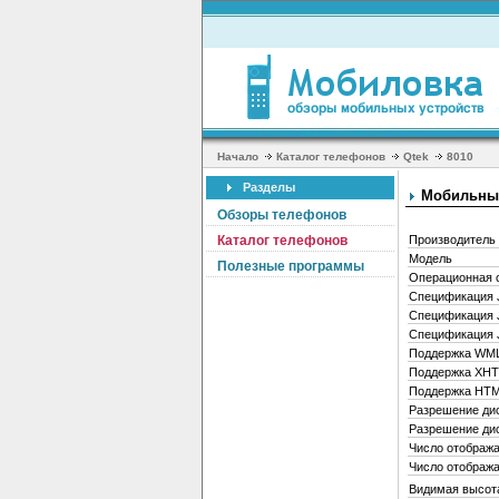
Начало
Каталог телефонов
Qtek
8010
Разделы
Мобильный
Обзоры телефонов
Каталог телефонов
Производитель
Модель
Полезные программы
Операционная 
Спецификация 
Спецификация 
Спецификация 
Поддержка WML
Поддержка XH
Поддержка HTM
Разрешение дис
Разрешение дис
Число отображ
Число отображ
Видимая высота