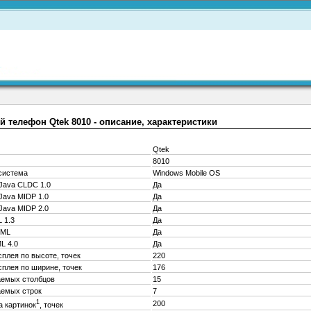
 телефон Qtek 8010 - описание, характеристики
Qtek
8010
система
Windows Mobile OS
Java CLDC 1.0
Да
Java MIDP 1.0
Да
Java MIDP 2.0
Да
 1.3
Да
TML
Да
L 4.0
Да
плея по высоте, точек
220
плея по ширине, точек
176
аемых столбцов
15
аемых строк
7
1
200
 картинок
, точек