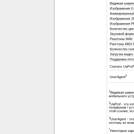
Видимая ширин
Изображения G
Анимированный
Изображения J
Изображения 
Количество цве
Звуковой форм
Реалтоны WAV
Рингтоны MIDI
Количество гол
Загрузка видео
Поддержка пото
Скачать UaProf
3
UserAgent
1
Видимая ширин
мобильного устр
2
UaProf - это 
телефоном / уст
этой ссылке, ес
3
UserAgent - эт
поэтому их може
*
Некоторые хара