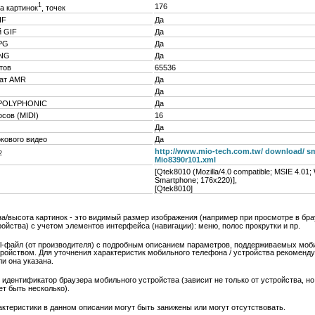
1
176
а картинок
, точек
IF
Да
 GIF
Да
PG
Да
PNG
Да
тов
65536
ат AMR
Да
Да
 POLYPHONIC
Да
осов (MIDI)
16
Да
кового видео
Да
http://www.mio-tech.com.tw/ download/ s
2
Mio8390r101.xml
[Qtek8010 (Mozilla/4.0 compatible; MSIE 4.01
Smartphone; 176x220)],
[Qtek8010]
а/высота картинок - это видимый размер изображения (например при просмотре в бра
ойства) с учетом элементов интерфейса (навигации): меню, полос прокрутки и пр.
xml-файл (от производителя) с подробным описанием параметров, поддерживаемых мо
ройством. Для уточнения характеристик мобильного телефона / устройства рекоменду
ли она указана.
о идентификатор браузера мобильного устройства (зависит не только от устройства, но
т быть несколько).
ктеристики в данном описании могут быть занижены или могут отсутствовать.