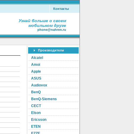
Контакты
Узнай больше о своем
мобильном друге
phone@nahren.ru
Производители
Alcatel
Amoi
Apple
ASUS
Audiovox
BenQ
BenQ-Siemens
CECT
Elson
Ericsson
ETEN
EZZE