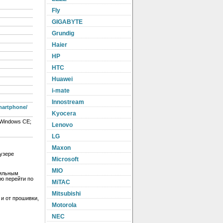
Fly
GIGABYTE
Grundig
Haier
HP
HTC
Huawei
i-mate
Innostream
martphone/
Kyocera
; Windows CE;
Lenovo
LG
Maxon
узере
Microsoft
MIO
бильным
ю перейти по
MiTAC
Mitsubishi
 и от прошивки,
Motorola
NEC